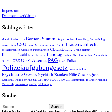
Impressum
Datenschutzerklärung
Schlagwörter
Barbara Stamm
Asyl
Autismus
Bayerischer Landtag
Bürgerdialog
CSU
Frauenwahlrecht
Christentum
David S.
Demonstration
Familie
Gleichstellung
Freiheitsrechten
Garmisch-Partenkirchen
Grüne
Heimat
Landtag
Kommunalwahl
Kreuz
Kruzifix
Lesben
Ministerpräsident
Naturschutz
PAG
OEZ-Attentat
OEZ
Polizei
No-PAG
Pflege
Polizeiaufgabengesetz
Pressemitteilung
Psychiatrie-Gesetz
Queer
Psychisch-Kranken-Hilfe Gesetz
Stadtratswahl
Rechtsstaat
Rede
Schwule
Ski-WM
SPD
Stammtisch
Totalüberwachung
Verdächtig
Vernetzungstreffen
Wohnungen
Suche
Suchen
nach:
Diese Website nutzt Cookies, um bestmögliche Funktionalität bieten