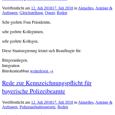
Seenotrettung
Veröffentlicht am
12. Juli 2018
17. Juli 2018
von
in
Aktuelles
,
Anträge &
Anfragen
,
Gleichstellung
,
Queer
,
Reden
cs-
redaktion
Sehr geehrte Frau Präsidentin,
sehr geehrte Kolleginnen,
sehr geehrte Kollegen,
Diese Staatsregierung leistet sich Beauftragte für:
Bürgeranliegen,
Integration
„Rede
Bürokratieabbau
weiterlesen
→
zum
Verschlagwortet
Rede zur Kennzeichnungspflicht für
Antrag
Gleichstellung
,
eine|n
bayerische Polizeibeamte
Queer
Queer-
Beauftrage*n
Veröffentlicht am
12. Juli 2018
17. Juli 2018
von
in
Aktuelles
,
Anträge &
zu
Anfragen
,
Polizeiaufgabengesetz
,
Reden
cs-
ernennen“
redaktion