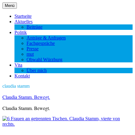
Zum
Menü
Inhalt
springen
Startseite
Aktuelles
Beiträge
Politik
Anträge & Anfragen
Fachgespräche
Presse
mut
Obwahl Würzburg
Vita
Über mich
Kontakt
claudia stamm
Claudia Stamm. Bewegt.
Claudia Stamm. Bewegt.