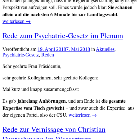
Sie hatten ja angekündigt, dass ihre Regierungserklärung langfristige
Sie schauen
Perspektiven aufzeigen soll. Eines wurde jedoch klar:
„Antwort
allein auf die nächsten 6 Monate bis zur Landtagswahl
.
zur
weiterlesen
→
Regierung
Verschlagwortet
des
Rede zum Psychatrie-Gesetz im Plenum
Asyl
,
Ministerpr
Familie
,
Ministerpräsident
,
Veröffentlicht am
19. April 2018
7. Mai 2018
von
in
Aktuelles
,
PAG
,
Psychiatrie-Gesetz
,
Reden
cs-
Pflege
,
redaktion
Sehr geehrte Frau Präsidentin,
Polizeiaufgabengesetz
,
Rede
,
Wohnungen
sehr geehrte Kolleginnen, sehr geehrte Kollegen:
Mal kurz und knapp zusammengefasst:
jahrelang Anhörungen
die gesamte
Es gab
, und am Ende ist
Expertise vom Tisch gewischt
– und zwar auch die Expertise aus
„Rede
der eigenen Partei, also der CSU.
weiterlesen
→
zum
Verschlagwortet
Rede zur Vernissage von Christian
Psychatrie-
Psychiatrie-
Gesetz
Deutschmann im Wasserturm
Gesetz