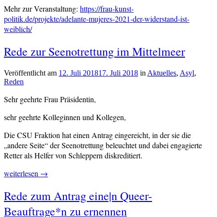
Mehr zur Veranstaltung:
https://frau-kunst-
politik.de/projekte/adelante-mujeres-2021-der-widerstand-ist-
weiblich/
Verschlagwortet
Rede zur Seenotrettung im Mittelmeer
Corona
,
Ehegattensplitting
,
Gleichstellung
Veröffentlicht am
12. Juli 2018
17. Juli 2018
von
in
Aktuelles
,
Asyl
,
Reden
cs-
redaktion
Sehr geehrte Frau Präsidentin,
sehr geehrte Kolleginnen und Kollegen,
Die CSU Fraktion hat einen Antrag eingereicht, in der sie die
„andere Seite“ der Seenotrettung beleuchtet und dabei engagierte
Retter als Helfer von Schleppern diskreditiert.
„Rede
weiterlesen
→
zur
Verschlagwortet
Rede zum Antrag eine|n Queer-
Seenotrettung
Asyl
,
im
Beauftrage*n zu ernennen
CSU
,
Mittelmeer“
Flucht
,