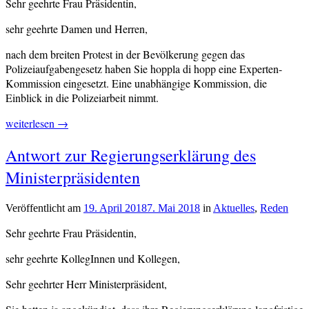
Sehr geehrte Frau Präsidentin,
sehr geehrte Damen und Herren,
nach dem breiten Protest in der Bevölkerung gegen das
Polizeiaufgabengesetz haben Sie hoppla di hopp eine Experten-
Kommission eingesetzt. Eine unabhängige Kommission, die
Einblick in die Polizeiarbeit nimmt.
„Rede
weiterlesen
→
zur
Verschlagwortet
Antwort zur Regierungserklärung des
Kennzeichnungspflicht
Kennzeichnungspflicht
,
für
Ministerpräsidenten
Polizei
,
bayerische
Polizeiaufgabengesetz
Polizeibeamte“
Veröffentlicht am
19. April 2018
7. Mai 2018
von
in
Aktuelles
,
Reden
cs-
Sehr geehrte Frau Präsidentin,
redaktion
sehr geehrte KollegInnen und Kollegen,
Sehr geehrter Herr Ministerpräsident,