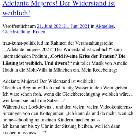
Adelante Mujeres! Der Widerstand ist
weiblich!
Veröffentlicht am
21. Juni 2021
21. Juni 2021
von
in
Aktuelles
,
Gleichstellung
,
Reden
cs-
redaktion
frau-kunst-politik lud im Rahmen der Veranstaltungsreihe
„„Adelante mujeres 2021“ Der Widerstand ist weiblich!“ zum
„Covid19-eine Krise der Frauen? Die
internationalen Podium
Lösung ist weiblich. Und divers?“
mit toller Musik von Amélie
Haidt in die Mohr-Villa in München ein. Mein Redebeitrag:
Adelante Mujeres! Der Widerstand ist weiblich!
Gleich zu Beginn will ich mal richtig Wasser in den Wein gießen.
Ich wäre schon froh, wenn die Gleichberechtigung weiblich wäre…
wer kennt sie nicht die Sätze…?
Während der Lockdowns…und den vielen, vielen Videokonferenz-
Sitzungen von den Kolleginnen: „Ich kann da und da nicht, weil ich
home-schooling mit meinen Kindern machen muss.
Ich kann nur bis xy Uhr in der Sitzung bleiben, weil ich dann
kochen muss usw…“?