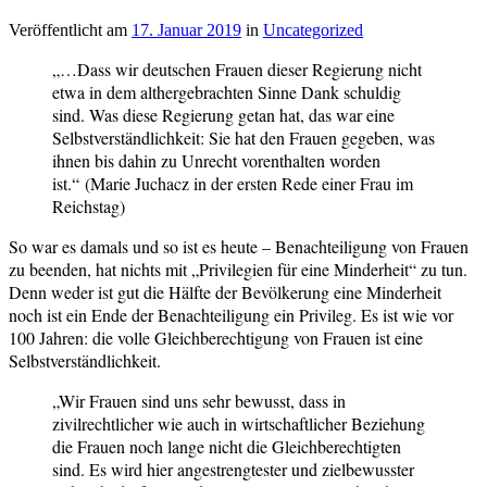
Gleichberechtigung
,
me-
Veröffentlicht am
17. Januar 2019
von
in
Uncategorized
too
cs-
„…Dass wir deutschen Frauen dieser Regierung nicht
redaktion
etwa in dem althergebrachten Sinne Dank schuldig
sind. Was diese Regierung getan hat, das war eine
Selbstverständlichkeit: Sie hat den Frauen gegeben, was
ihnen bis dahin zu Unrecht vorenthalten worden
ist.“
(Marie Juchacz in der ersten Rede einer Frau im
Reichstag)
So war es damals und so ist es heute – Benachteiligung von Frauen
zu beenden, hat nichts mit „Privilegien für eine Minderheit“ zu tun.
Denn weder ist gut die Hälfte der Bevölkerung eine Minderheit
noch ist ein Ende der Benachteiligung ein Privileg. Es ist wie vor
100 Jahren: die volle Gleichberechtigung von Frauen ist eine
Selbstverständlichkeit.
„Wir Frauen sind uns sehr bewusst, dass in
zivilrechtlicher wie auch in wirtschaftlicher Beziehung
die Frauen noch lange nicht die Gleichberechtigten
sind. Es wird hier angestrengtester und zielbewusster