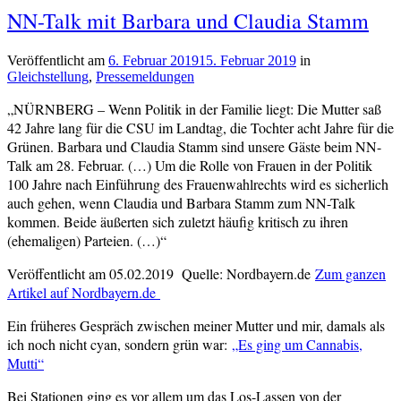
NN-Talk mit Barbara und Claudia Stamm
Veröffentlicht am
6. Februar 2019
15. Februar 2019
von
in
Gleichstellung
,
Pressemeldungen
cs-
redaktion
„NÜRNBERG – Wenn Politik in der Familie liegt: Die Mutter saß
42 Jahre lang für die CSU im Landtag, die Tochter acht Jahre für die
Grünen. Barbara und Claudia Stamm sind unsere Gäste beim NN-
Talk am 28. Februar. (…) Um die Rolle von Frauen in der Politik
100 Jahre nach Einführung des Frauenwahlrechts wird es sicherlich
auch gehen, wenn Claudia und Barbara Stamm zum NN-Talk
kommen. Beide äußerten sich zuletzt häufig kritisch zu ihren
(ehemaligen) Parteien. (…)“
Veröffentlicht am 05.02.2019 Quelle: Nordbayern.de
Zum ganzen
Artikel auf Nordbayern.de
Ein früheres Gespräch zwischen meiner Mutter und mir, damals als
ich noch nicht cyan, sondern grün war:
„Es ging um Cannabis,
Mutti“
Bei Stationen ging es vor allem um das Los-Lassen von der