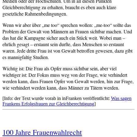
Medien oder der Hochschulen. Um in all diesen Punkten
Gleichberechtigung zu erhalten, braucht es eben auch klare
gesetzliche Rahmenbedingungen.
Wenn wir aber über „me too“ sprechen wollen: „me-too“ sollte das
Problem der Gewalt von Männern an Frauen sichtbar machen. Und
das hat die Kampagne sicher auch ein Stück weit. Wobei man –
ehrlich gesagt – erstaunt sein durfte, dass Menschen so erstaunt
waren. Jede dritte Frau ist von Gewalt betroffen gewesen, dazu gibt
es mannigfaltig Studien.
Wichtig ist: Die Frau als Opfer muss sichtbar sein, aber viel
wichtiger ist: Der Fokus muss weg von der Frage, wie verhindert
werden kann, dass Frauen Opfer von Gewalt werden, hin zur Frage,
wie verhindert werden kann, dass Männer zu Tätern werden.
[Info: der Text wurde vorab in inFranken veröffentlicht:
Was sagen
Frankens Erfolgsfrauen zur Gleichberechtigung
]
Verschlagwortet
100 Jahre Frauenwahlrecht
Frauenwahlrecht
,