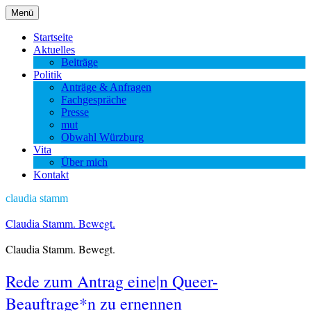
Zum
Menü
Inhalt
springen
Startseite
Aktuelles
Beiträge
Politik
Anträge & Anfragen
Fachgespräche
Presse
mut
Obwahl Würzburg
Vita
Über mich
Kontakt
claudia stamm
Claudia Stamm. Bewegt.
Claudia Stamm. Bewegt.
Rede zum Antrag eine|n Queer-
Beauftrage*n zu ernennen