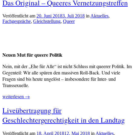
Das Original – Queeres Vernetzungstreffen
Veröffentlicht am
20. Juni 2018
3. Juli 2018
von
in
Aktuelles
,
Fachgespräche
,
Gleichstellung
,
Queer
cs-
redaktion
Neuen Mut für queere Politik
Nein, mit der „Ehe für Alle“ ist nicht Schluss mit queerer Politik. Im
Gegenteil: Wir alle spüren den massiven Roll-Back. Und viele
Fragen sind bis heute ungelöst – insbesondere für Inter- und
Transsexuelle.
„Das
weiterlesen
→
Original
Verschlagwortet
Liveübertragung für
–
Lesben
,
Queeres
Geschlechtergerechtigkeit in den Landtag
Queer
,
Vernetzungstreffen“
Schwule
,
Transgender
,
Veröffentlicht am
18. April 2018
12. Mai 2018
von
in
Aktuelles
,
transident
,