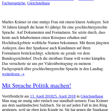
Fachgespräche
,
Gleichstellung
cs-
Transsexualität
,
redaktion
Vernetzungstreffen
Marlies Krämer ist eine mutige Frau mit einem klaren Anliegen. Seit
30 Jahren kämpft die heute 81-jährige für eine geschlechtergerechte
Sprache. Auf Dokumenten und Formularen. Sie setzte durch, dass
heute auch Inhaberinnen einen Reisepass erhalten und
Hochdruckgebiete weibliche Namen bekommen. Mit ihrem jüngsten
Anliegen, dass ihre Sparkasse auch Kundinnen auf ihren
Formularen berücksichtigt, scheiterte sie gerade vor dem
Bundesgerichtshof. Doch die streitbare Dame will weiter kämpfen.
Das versicherte sie uns per Videoübertragung zu meinem
„Liv
Fachgespräch über geschlechtergerechte Sprache in den Landtag.
für
weiterlesen
→
Gesc
Mit Sprache Politik machen!
in
den
Land
Veröffentlicht am
13. April 2018
25. April 2018
von
in
Gleichstellung
Man mag sie mutig oder einfach nur standhaft nennen: Frau Krämer
cs-
aus dem saarländischen Sulzbach. Sie ist auf jeden Fall in den Ring
redaktion
gestiegen, weil sie eben kein Kunde ist. Sie hat gegen die Sparkasse