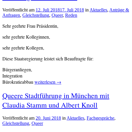
Veröffentlicht am
12. Juli 2018
17. Juli 2018
von
in
Aktuelles
,
Anträge &
Anfragen
,
Gleichstellung
,
Queer
,
Reden
cs-
redaktion
Sehr geehrte Frau Präsidentin,
sehr geehrte Kolleginnen,
sehr geehrte Kollegen,
Diese Staatsregierung leistet sich Beauftragte für:
Bürgeranliegen,
Integration
„Rede
Bürokratieabbau
weiterlesen
→
zum
Verschlagwortet
Queere Stadtführung in München mit
Antrag
Gleichstellung
,
eine|n
Claudia Stamm und Albert Knoll
Queer
Queer-
Beauftrage*n
Veröffentlicht am
20. Juni 2018
von
in
Aktuelles
,
Fachgespräche
,
zu
Gleichstellung
,
Queer
cs-
ernennen“
redaktion