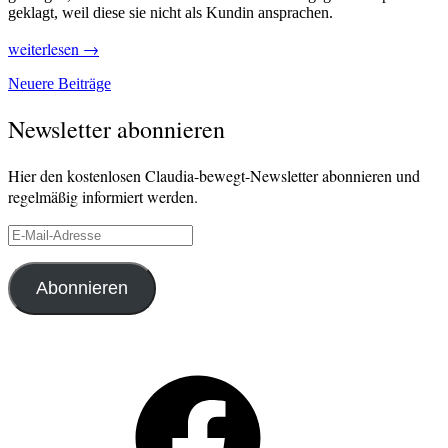
geklagt, weil diese sie nicht als Kundin ansprachen.
„Mit
weiterlesen
→
Sprache
Beitragsnavigation
Neuere Beiträge
Politik
machen!“
Newsletter abonnieren
Hier den kostenlosen Claudia-bewegt-Newsletter abonnieren und
regelmäßig informiert werden.
E-
Mail-
Adresse
Abonnieren
Facebook