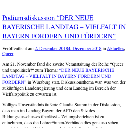
Podiumsdiskussion “DER NEUE
BAYERISCHE LANDTAG – VIELFALT IN
BAYERN FORDERN UND FÖRDERN”
Veröffentlicht am
2. Dezember 2018
4. Dezember 2018
von
in
Aktuelles
,
Queer
cs-
redaktion
Am 21. November fand die zweite Veranstaltung der Reihe “Queer
und unpolitisch?“ zum Thema:
“DER NEUE BAYERISCHE
LANDTAG – VIELFALT IN BAYERN FORDERN UND
FÖRDERN”
in Würzburg statt. Diskussionsthema war, was von der
zukünftigen Landesregierung und dem Landtag im Bereich der
Vielfaltspolitik zu erwarten ist.
Völliges Unverständnis äußerte Claudia Stamm in der Diskussion,
dass man im Landtag Bayern der AFD den Sitz des
Bildungsausschusses überlässt – Zeitungsberichten ist zu
entnehmen, dass die Lehrer*innen-Verbände dies genauso sehen,