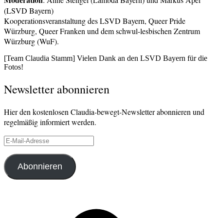
(LSVD Bayern)
Kooperationsveranstaltung des LSVD Bayern, Queer Pride
Würzburg, Queer Franken und dem schwul-lesbischen Zentrum
Würzburg (WuF).
[Team Claudia Stamm] Vielen Dank an den LSVD Bayern für die
Fotos!
Verschlagwortet
Newsletter abonnieren
Bayerischer
Landtag
,
Bildungsausschuss
,
Hier den kostenlosen Claudia-bewegt-Newsletter abonnieren und
LSVD
regelmäßig informiert werden.
Bayern
,
Queer
,
E-
Queer
Mail-
Franken
,
Adresse
Queer
Abonnieren
Pride
Würzburg
,
Vielfalt
,
WuF
Facebook