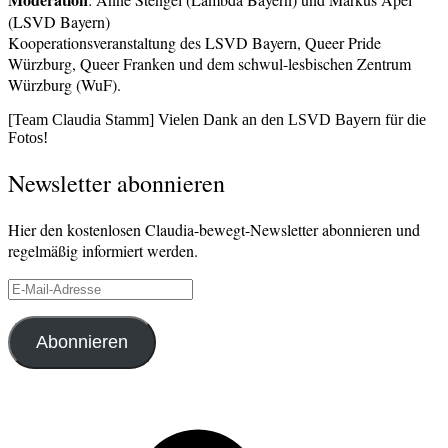
(LSVD Bayern)
Kooperationsveranstaltung des LSVD Bayern, Queer Pride
Würzburg, Queer Franken und dem schwul-lesbischen Zentrum
Würzburg (WuF).
[Team Claudia Stamm] Vielen Dank an den LSVD Bayern für die
Fotos!
Verschlagwortet
Newsletter abonnieren
Bayerischer
Landtag
,
Bildungsausschuss
,
Hier den kostenlosen Claudia-bewegt-Newsletter abonnieren und
LSVD
regelmäßig informiert werden.
Bayern
,
Queer
,
E-
Queer
Mail-
Franken
,
Adresse
Queer
Abonnieren
Pride
Würzburg
,
Vielfalt
,
WuF
Facebook