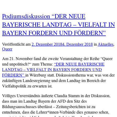
Podiumsdiskussion “DER NEUE
BAYERISCHE LANDTAG – VIELFALT IN
BAYERN FORDERN UND FÖRDERN”
Veröffentlicht am
2. Dezember 2018
4. Dezember 2018
von
in
Aktuelles
,
Queer
cs-
redaktion
Am 21. November fand die zweite Veranstaltung der Reihe “Queer
und unpolitisch?“ zum Thema:
“DER NEUE BAYERISCHE
LANDTAG – VIELFALT IN BAYERN FORDERN UND
FÖRDERN”
in Würzburg statt. Diskussionsthema war, was von der
zukünftigen Landesregierung und dem Landtag im Bereich der
Vielfaltspolitik zu erwarten ist.
Völliges Unverständnis äußerte Claudia Stamm in der Diskussion,
dass man im Landtag Bayern der AFD den Sitz des
Bildungsausschusses überlässt – Zeitungsberichten ist zu
entnehmen, dass die Lehrer*innen-Verbände dies genauso sehen,