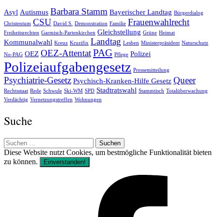
Barbara Stamm
Asyl
Autismus
Bayerischer Landtag
Bürgerdialog
CSU
Frauenwahlrecht
Christentum
David S.
Demonstration
Familie
Gleichstellung
Freiheitsrechten
Garmisch-Partenkirchen
Grüne
Heimat
Landtag
Kommunalwahl
Kreuz
Kruzifix
Lesben
Ministerpräsident
Naturschutz
PAG
OEZ-Attentat
OEZ
Polizei
No-PAG
Pflege
Polizeiaufgabengesetz
Pressemitteilung
Psychiatrie-Gesetz
Queer
Psychisch-Kranken-Hilfe Gesetz
Stadtratswahl
Rechtsstaat
Rede
Schwule
Ski-WM
SPD
Stammtisch
Totalüberwachung
Verdächtig
Vernetzungstreffen
Wohnungen
Suche
Suchen
nach:
Diese Website nutzt Cookies, um bestmögliche Funktionalität bieten
zu können.
Einverstanden!