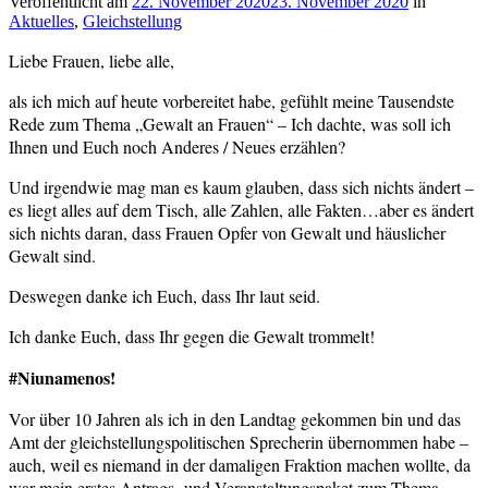
Veröffentlicht am
22. November 2020
23. November 2020
von
in
Aktuelles
,
Gleichstellung
cs-
redaktion
Liebe Frauen, liebe alle,
als ich mich auf heute vorbereitet habe, gefühlt meine Tausendste
Rede zum Thema „Gewalt an Frauen“ – Ich dachte, was soll ich
Ihnen und Euch noch Anderes / Neues erzählen?
Und irgendwie mag man es kaum glauben, dass sich nichts ändert –
es liegt alles auf dem Tisch, alle Zahlen, alle Fakten…aber es ändert
sich nichts daran, dass Frauen Opfer von Gewalt und häuslicher
Gewalt sind.
Deswegen danke ich Euch, dass Ihr laut seid.
Ich danke Euch, dass Ihr gegen die Gewalt trommelt!
#Niunamenos!
Vor über 10 Jahren als ich in den Landtag gekommen bin und das
Amt der gleichstellungspolitischen Sprecherin übernommen habe –
auch, weil es niemand in der damaligen Fraktion machen wollte, da
war mein erstes Antrags- und Veranstaltungspaket zum Thema