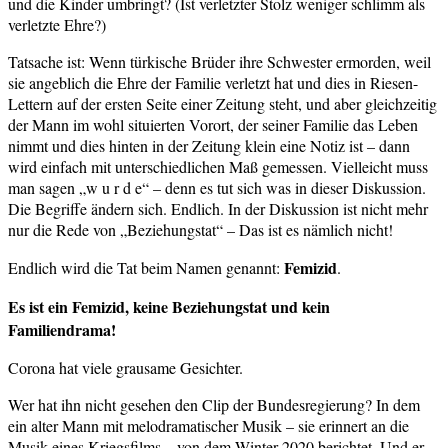
und die Kinder umbringt? (Ist verletzter Stolz weniger schlimm als
verletzte Ehre?)
Tatsache ist: Wenn türkische Brüder ihre Schwester ermorden, weil
sie angeblich die Ehre der Familie verletzt hat und dies in Riesen-
Lettern auf der ersten Seite einer Zeitung steht, und aber gleichzeitig
der Mann im wohl situierten Vorort, der seiner Familie das Leben
nimmt und dies hinten in der Zeitung klein eine Notiz ist – dann
wird einfach mit unterschiedlichen Maß gemessen. Vielleicht muss
man sagen „w u r d e“ – denn es tut sich was in dieser Diskussion.
Die Begriffe ändern sich. Endlich. In der Diskussion ist nicht mehr
nur die Rede von „Beziehungstat“ – Das ist es nämlich nicht!
Femizid
Endlich wird die Tat beim Namen genannt:
.
Es ist ein Femizid, keine Beziehungstat und kein
Familiendrama!
Corona hat viele grausame Gesichter.
Wer hat ihn nicht gesehen den Clip der Bundesregierung? In dem
ein alter Mann mit melodramatischer Musik – sie erinnert an die
Musik eines Kriegsfilms – von dem Winter 2020 berichtet. Und er