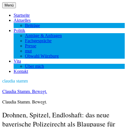
Zum
Menü
Inhalt
springen
Startseite
Aktuelles
Beiträge
Politik
Anträge & Anfragen
Fachgespräche
Presse
mut
Obwahl Würzburg
Vita
Über mich
Kontakt
claudia stamm
Claudia Stamm. Bewegt.
Claudia Stamm. Bewegt.
Drohnen, Spitzel, Endloshaft: das neue
bayerische Polizeirecht als Blaupause für