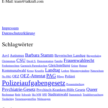
E-Mail: team@tatkraft.com
Impressum
Datenschutzerklärung
Schlagwörter
Barbara Stamm
Asyl
Autismus
Bayerischer Landtag
Bürgerdialog
CSU
Frauenwahlrecht
Christentum
David S.
Demonstration
Familie
Gleichstellung
Freiheitsrechten
Garmisch-Partenkirchen
Grüne
Heimat
Landtag
Kommunalwahl
Kreuz
Kruzifix
Lesben
Ministerpräsident
Naturschutz
PAG
OEZ-Attentat
OEZ
Polizei
No-PAG
Pflege
Polizeiaufgabengesetz
Pressemitteilung
Psychiatrie-Gesetz
Queer
Psychisch-Kranken-Hilfe Gesetz
Stadtratswahl
Rechtsstaat
Rede
Schwule
Ski-WM
SPD
Stammtisch
Totalüberwachung
Verdächtig
Vernetzungstreffen
Wohnungen