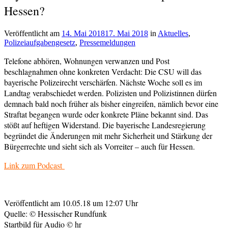
Hessen?
Veröffentlicht am
14. Mai 2018
17. Mai 2018
von
in
Aktuelles
,
Polizeiaufgabengesetz
,
Pressemeldungen
cs-
redaktion
Telefone abhören, Wohnungen verwanzen und Post
beschlagnahmen ohne konkreten Verdacht: Die CSU will das
bayerische Polizeirecht verschärfen. Nächste Woche soll es im
Landtag verabschiedet werden. Polizisten und Polizistinnen dürfen
demnach bald noch früher als bisher eingreifen, nämlich bevor eine
Straftat begangen wurde oder konkrete Pläne bekannt sind. Das
stößt auf heftigen Widerstand. Die bayerische Landesregierung
begründet die Änderungen mit mehr Sicherheit und Stärkung der
Bürgerrechte und sieht sich als Vorreiter – auch für Hessen.
Link zum Podcast
Veröffentlicht am 10.05.18 um 12:07 Uhr
Quelle: © Hessischer Rundfunk
Startbild für Audio © hr