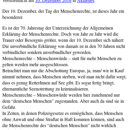
Veröffentlicht am
10. Dezember 2018
von
in
Aktuelles
cs-
Der 10. Dezember, der Tag der Menschenrechte, ist dieses Jahr ein
redaktion
besonderer.
Es ist der 70. Jahrestag der Unterzeichnung der Allgemeinen
Erklärung der Menschenrechte. Doch von Jahr zu Jahr wird die
Trauer oder Besorgnis größer, wenn der 10. Dezember sich nähert:
Die unverbindliche Erklärung von damals ist in den 70 Jahren nicht
verbindlicher sondern unverbindlicher geworden.
Menschenrechte – Menschenwürde – statt für mehr Menschen zu
gelten werden mehr ausgeschlossen.
Betrachtet man nur die Abschottung Europas, ja, man/ wir in Kauf
nimmt/ nehmen, dass Menschen sterben, weil man nicht dafür sorgt,
dass es genug RetterInnen auf See gibt. Es sogar fertig bringt,
ehrenamtliche Seenotrettung zu kriminalisieren.
Menschenrechte – Menschenwürde werden hier zunehmend nur
dem “deutschen Menschen” zugestanden. Aber auch da sind sie in
Gefahr.
In Zeiten, in denen Polizeigesetze es ermöglichen, dass Menschen
ohne Anwalt und ohne Straftat in Haft kommen können, sind auch
die Menschenrechte des “deutschen Menschen” nicht wirklich