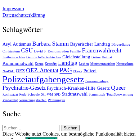
Impressum
Datenschutzerklärung
Schlagwörter
Barbara Stamm
Asyl
Autismus
Bayerischer Landtag
Bürgerdialog
CSU
Frauenwahlrecht
Christentum
David S.
Demonstration
Familie
Gleichstellung
Freiheitsrechten
Garmisch-Partenkirchen
Grüne
Heimat
Landtag
Kommunalwahl
Kreuz
Kruzifix
Lesben
Ministerpräsident
Naturschutz
PAG
OEZ-Attentat
OEZ
Polizei
No-PAG
Pflege
Polizeiaufgabengesetz
Pressemitteilung
Psychiatrie-Gesetz
Queer
Psychisch-Kranken-Hilfe Gesetz
Stadtratswahl
Rechtsstaat
Rede
Schwule
Ski-WM
SPD
Stammtisch
Totalüberwachung
Verdächtig
Vernetzungstreffen
Wohnungen
Suche
Suchen
nach:
Diese Website nutzt Cookies, um bestmögliche Funktionalität bieten