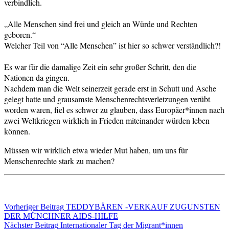
verbindlich.
„Alle Menschen sind frei und gleich an Würde und Rechten
geboren.“
Welcher Teil von “Alle Menschen” ist hier so schwer verständlich?!
Es war für die damalige Zeit ein sehr großer Schritt, den die
Nationen da gingen.
Nachdem man die Welt seinerzeit gerade erst in Schutt und Asche
gelegt hatte und grausamste Menschenrechtsverletzungen verübt
worden waren, fiel es schwer zu glauben, dass Europäer*innen nach
zwei Weltkriegen wirklich in Frieden miteinander würden leben
können.
Müssen wir wirklich etwa wieder Mut haben, um uns für
Menschenrechte stark zu machen?
Beitragsnavigation
Verschlagwortet
Vorheriger Beitrag
TEDDYBÄREN -VERKAUF ZUGUNSTEN
70.
DER MÜNCHNER AIDS-HILFE
Jahrestag
Nächster Beitrag
,
Internationaler Tag der Migrant*innen