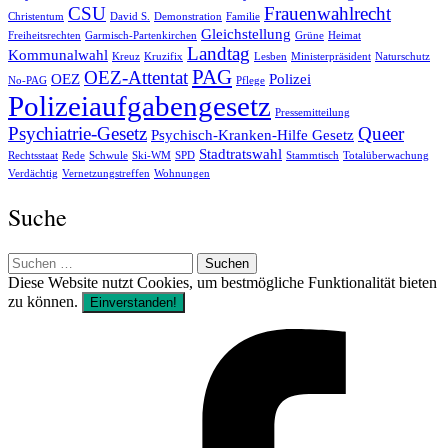
CSU
Frauenwahlrecht
Christentum
David S.
Demonstration
Familie
Gleichstellung
Freiheitsrechten
Garmisch-Partenkirchen
Grüne
Heimat
Landtag
Kommunalwahl
Kreuz
Kruzifix
Lesben
Ministerpräsident
Naturschutz
PAG
OEZ-Attentat
OEZ
Polizei
No-PAG
Pflege
Polizeiaufgabengesetz
Pressemitteilung
Psychiatrie-Gesetz
Queer
Psychisch-Kranken-Hilfe Gesetz
Stadtratswahl
Rechtsstaat
Rede
Schwule
Ski-WM
SPD
Stammtisch
Totalüberwachung
Verdächtig
Vernetzungstreffen
Wohnungen
Suche
Suchen
nach:
Diese Website nutzt Cookies, um bestmögliche Funktionalität bieten
zu können.
Einverstanden!