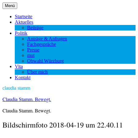
Zum
Menü
Inhalt
springen
Startseite
Aktuelles
Beiträge
Politik
Anträge & Anfragen
Fachgespräche
Presse
mut
Obwahl Würzburg
Vita
Über mich
Kontakt
claudia stamm
Claudia Stamm. Bewegt.
Claudia Stamm. Bewegt.
Bildschirmfoto 2018-04-19 um 22.40.11