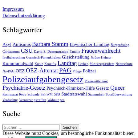
Impressum
Datenschutzerklärung
Schlagwörter
Barbara Stamm
Asyl
Autismus
Bayerischer Landtag
Bürgerdialog
CSU
Frauenwahlrecht
Christentum
David S.
Demonstration
Familie
Gleichstellung
Freiheitsrechten
Garmisch-Partenkirchen
Grüne
Heimat
Landtag
Kommunalwahl
Kreuz
Kruzifix
Lesben
Ministerpräsident
Naturschutz
PAG
OEZ-Attentat
OEZ
Polizei
No-PAG
Pflege
Polizeiaufgabengesetz
Pressemitteilung
Psychiatrie-Gesetz
Queer
Psychisch-Kranken-Hilfe Gesetz
Stadtratswahl
Rechtsstaat
Rede
Schwule
Ski-WM
SPD
Stammtisch
Totalüberwachung
Verdächtig
Vernetzungstreffen
Wohnungen
Suche
Suchen
nach:
Diese Website nutzt Cookies, um bestmögliche Funktionalität bieten