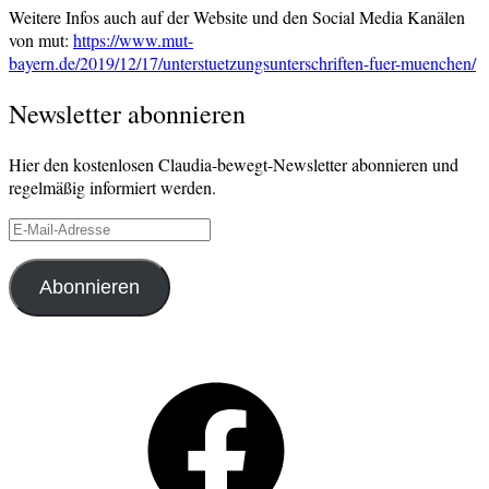
Weitere Infos auch auf der Website und den Social Media Kanälen
von mut:
https://www.mut-
bayern.de/2019/12/17/unterstuetzungsunterschriften-fuer-muenchen/
Verschlagwortet
Newsletter abonnieren
Kommunalwahl
,
München
,
Stadtratswahl
,
Hier den kostenlosen Claudia-bewegt-Newsletter abonnieren und
Unterstützungsunterschriften
regelmäßig informiert werden.
E-
Mail-
Adresse
Abonnieren
Facebook