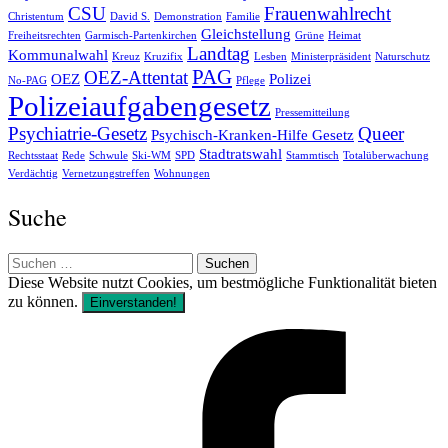
CSU
Frauenwahlrecht
Christentum
David S.
Demonstration
Familie
Gleichstellung
Freiheitsrechten
Garmisch-Partenkirchen
Grüne
Heimat
Landtag
Kommunalwahl
Kreuz
Kruzifix
Lesben
Ministerpräsident
Naturschutz
PAG
OEZ-Attentat
OEZ
Polizei
No-PAG
Pflege
Polizeiaufgabengesetz
Pressemitteilung
Psychiatrie-Gesetz
Queer
Psychisch-Kranken-Hilfe Gesetz
Stadtratswahl
Rechtsstaat
Rede
Schwule
Ski-WM
SPD
Stammtisch
Totalüberwachung
Verdächtig
Vernetzungstreffen
Wohnungen
Suche
Suchen
nach:
Diese Website nutzt Cookies, um bestmögliche Funktionalität bieten
zu können.
Einverstanden!